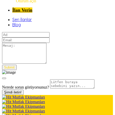
Oturum açın
İlan Verin
Seri İlanlar
Blog
Nerede sorun görüyorsunuz?
Şimdi iletin!