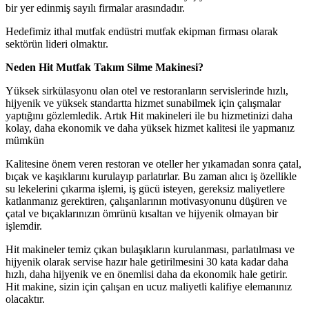
bir yer edinmiş sayılı firmalar arasındadır.
Hedefimiz ithal mutfak endüstri mutfak ekipman firması olarak
sektörün lideri olmaktır.
Neden Hit Mutfak Takım Silme Makinesi?
Yüksek sirkülasyonu olan otel ve restoranların servislerinde hızlı,
hijyenik ve yüksek standartta hizmet sunabilmek için çalışmalar
yaptığını gözlemledik. Artık Hit makineleri ile bu hizmetinizi daha
kolay, daha ekonomik ve daha yüksek hizmet kalitesi ile yapmanız
mümkün
Kalitesine önem veren restoran ve oteller her yıkamadan sonra çatal,
bıçak ve kaşıklarını kurulayıp parlatırlar. Bu zaman alıcı iş özellikle
su lekelerini çıkarma işlemi, iş gücü isteyen, gereksiz maliyetlere
katlanmanız gerektiren, çalışanlarının motivasyonunu düşüren ve
çatal ve bıçaklarınızın ömrünü kısaltan ve hijyenik olmayan bir
işlemdir.
Hit makineler temiz çıkan bulaşıkların kurulanması, parlatılması ve
hijyenik olarak servise hazır hale getirilmesini 30 kata kadar daha
hızlı, daha hijyenik ve en önemlisi daha da ekonomik hale getirir.
Hit makine, sizin için çalışan en ucuz maliyetli kalifiye elemanınız
olacaktır.