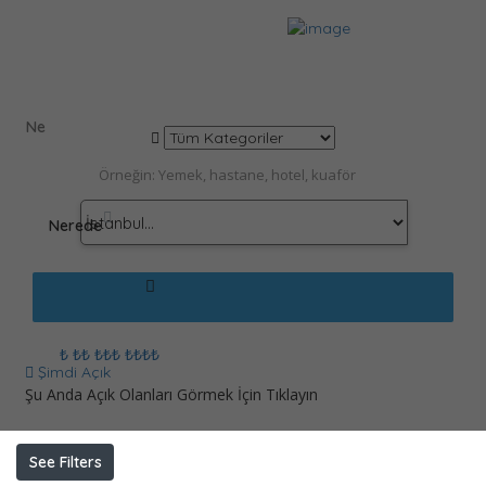
Sonuçlar
Salim Yılankıran
İlanlar / Kayıtlar
Ne
Nerede
₺
₺₺
₺₺₺
₺₺₺₺
Şimdi Açık
Şu Anda Açık Olanları Görmek İçin Tıklayın
See Filters