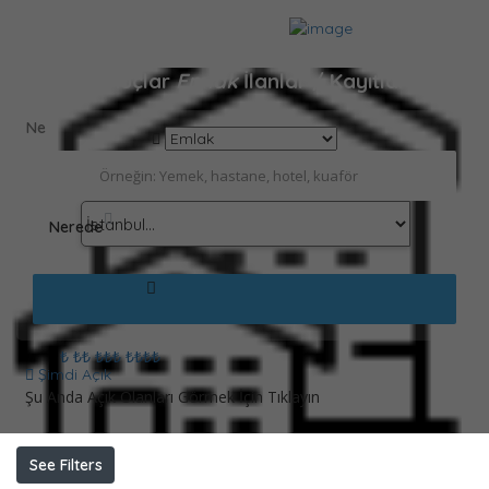
Sonuçlar
Emlak
İlanlar / Kayıtlar
Ne
Nerede
₺
₺₺
₺₺₺
₺₺₺₺
Şimdi Açık
Şu Anda Açık Olanları Görmek İçin Tıklayın
See Filters