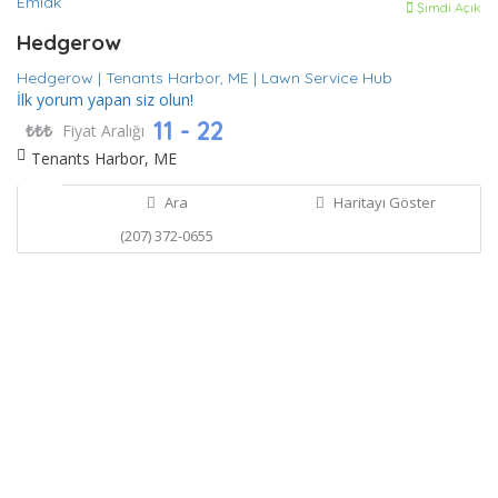
Emlak
Şimdi Açık
Hedgerow
Hedgerow | Tenants Harbor,
ME | Lawn Service Hub
İlk yorum yapan siz olun!
11 - 22
₺
₺₺₺
Fiyat Aralığı
Tenants Harbor, ME
Ara
Haritayı Göster
(207) 372-0655